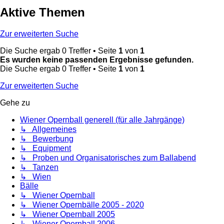
Aktive Themen
Zur erweiterten Suche
Die Suche ergab 0 Treffer • Seite
1
von
1
Es wurden keine passenden Ergebnisse gefunden.
Die Suche ergab 0 Treffer • Seite
1
von
1
Zur erweiterten Suche
Gehe zu
Wiener Opernball generell (für alle Jahrgänge)
↳ Allgemeines
↳ Bewerbung
↳ Equipment
↳ Proben und Organisatorisches zum Ballabend
↳ Tanzen
↳ Wien
Bälle
↳ Wiener Opernball
↳ Wiener Opernbälle 2005 - 2020
↳ Wiener Opernball 2005
↳ Wiener Opernball 2006