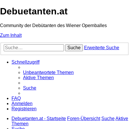
Debuetanten.at
Community der Debütanten des Wiener Opernballes
Zum Inhalt
Suche
Erweiterte Suche
Schnellzugriff
Unbeantwortete Themen
Aktive Themen
Suche
FAQ
Anmelden
Registrieren
Debuetanten.at - Startseite
Foren-Übersicht
Suche
Aktive
Themen
Suche