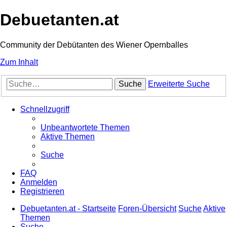
Debuetanten.at
Community der Debütanten des Wiener Opernballes
Zum Inhalt
Suche
Erweiterte Suche
Schnellzugriff
Unbeantwortete Themen
Aktive Themen
Suche
FAQ
Anmelden
Registrieren
Debuetanten.at - Startseite
Foren-Übersicht
Suche
Aktive
Themen
Suche