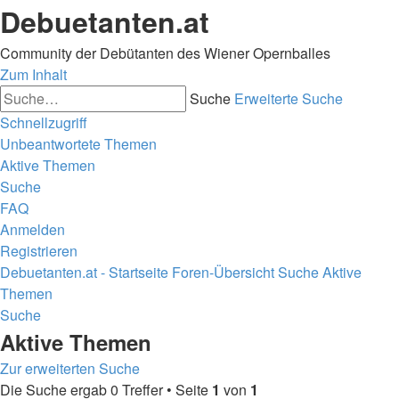
Debuetanten.at
Community der Debütanten des Wiener Opernballes
Zum Inhalt
Suche
Erweiterte Suche
Schnellzugriff
Unbeantwortete Themen
Aktive Themen
Suche
FAQ
Anmelden
Registrieren
Debuetanten.at - Startseite
Foren-Übersicht
Suche
Aktive
Themen
Suche
Aktive Themen
Zur erweiterten Suche
Die Suche ergab 0 Treffer • Seite
1
von
1