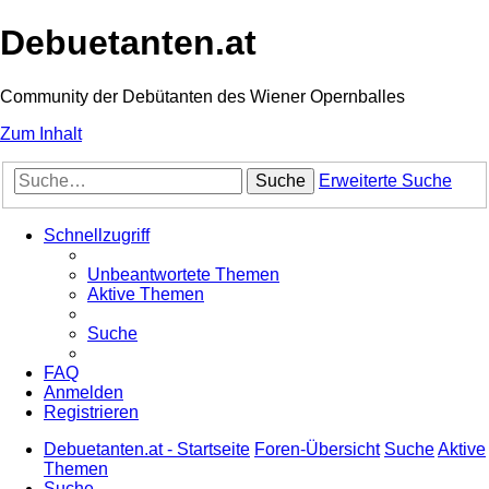
Debuetanten.at
Community der Debütanten des Wiener Opernballes
Zum Inhalt
Suche
Erweiterte Suche
Schnellzugriff
Unbeantwortete Themen
Aktive Themen
Suche
FAQ
Anmelden
Registrieren
Debuetanten.at - Startseite
Foren-Übersicht
Suche
Aktive
Themen
Suche