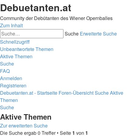
Debuetanten.at
Community der Debütanten des Wiener Opernballes
Zum Inhalt
Suche
Erweiterte Suche
Schnellzugriff
Unbeantwortete Themen
Aktive Themen
Suche
FAQ
Anmelden
Registrieren
Debuetanten.at - Startseite
Foren-Übersicht
Suche
Aktive
Themen
Suche
Aktive Themen
Zur erweiterten Suche
Die Suche ergab 0 Treffer • Seite
1
von
1