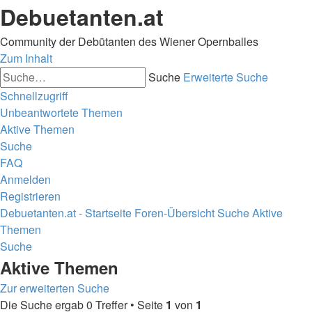
Debuetanten.at
Community der Debütanten des Wiener Opernballes
Zum Inhalt
Suche
Erweiterte Suche
Schnellzugriff
Unbeantwortete Themen
Aktive Themen
Suche
FAQ
Anmelden
Registrieren
Debuetanten.at - Startseite
Foren-Übersicht
Suche
Aktive
Themen
Suche
Aktive Themen
Zur erweiterten Suche
Die Suche ergab 0 Treffer • Seite
1
von
1