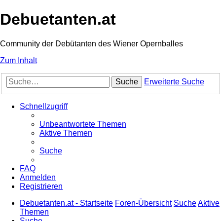
Debuetanten.at
Community der Debütanten des Wiener Opernballes
Zum Inhalt
Suche
Erweiterte Suche
Schnellzugriff
Unbeantwortete Themen
Aktive Themen
Suche
FAQ
Anmelden
Registrieren
Debuetanten.at - Startseite
Foren-Übersicht
Suche
Aktive
Themen
Suche