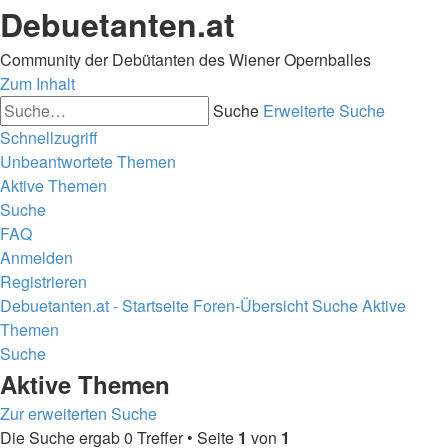
Debuetanten.at
Community der Debütanten des Wiener Opernballes
Zum Inhalt
Suche
Erweiterte Suche
Schnellzugriff
Unbeantwortete Themen
Aktive Themen
Suche
FAQ
Anmelden
Registrieren
Debuetanten.at - Startseite
Foren-Übersicht
Suche
Aktive
Themen
Suche
Aktive Themen
Zur erweiterten Suche
Die Suche ergab 0 Treffer • Seite
1
von
1