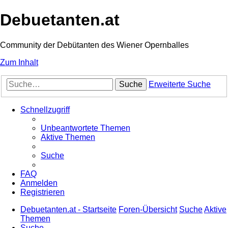
Debuetanten.at
Community der Debütanten des Wiener Opernballes
Zum Inhalt
Suche
Erweiterte Suche
Schnellzugriff
Unbeantwortete Themen
Aktive Themen
Suche
FAQ
Anmelden
Registrieren
Debuetanten.at - Startseite
Foren-Übersicht
Suche
Aktive
Themen
Suche