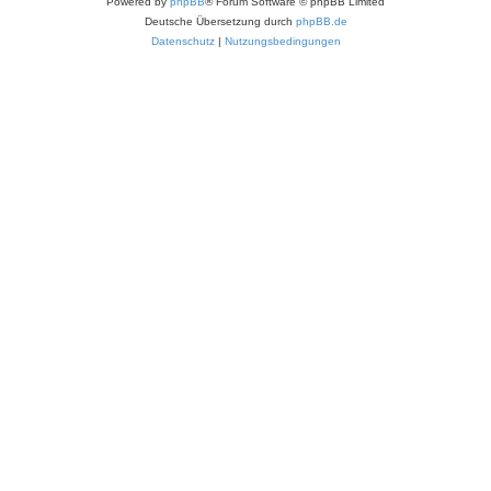
Powered by
phpBB
® Forum Software © phpBB Limited
Deutsche Übersetzung durch
phpBB.de
Datenschutz
|
Nutzungsbedingungen