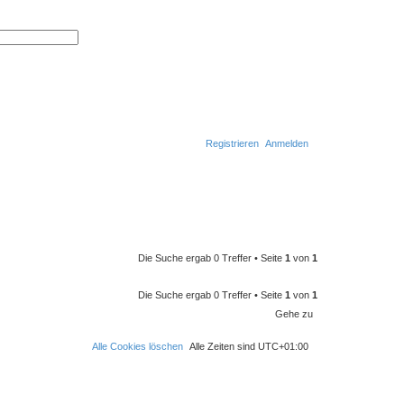
E
r
S
w
u
e
c
i
h
t
e
e
r
t
e
S
u
Registrieren
Anmelden
c
h
S
e
u
c
h
e
Die Suche ergab 0 Treffer • Seite
1
von
1
Die Suche ergab 0 Treffer • Seite
1
von
1
Gehe zu
Alle Cookies löschen
Alle Zeiten sind
UTC+01:00