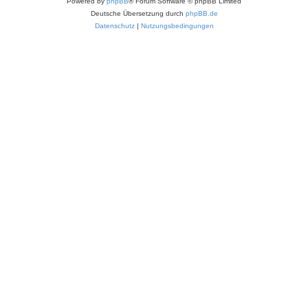
Powered by
phpBB
® Forum Software © phpBB Limited
Deutsche Übersetzung durch
phpBB.de
Datenschutz
|
Nutzungsbedingungen