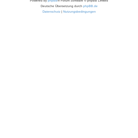
Powered by
phpBB
® Forum Software © phpBB Limited
Deutsche Übersetzung durch
phpBB.de
Datenschutz
|
Nutzungsbedingungen