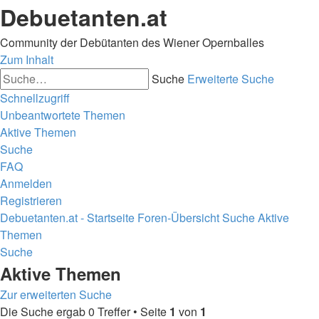
Debuetanten.at
Community der Debütanten des Wiener Opernballes
Zum Inhalt
Suche
Erweiterte Suche
Schnellzugriff
Unbeantwortete Themen
Aktive Themen
Suche
FAQ
Anmelden
Registrieren
Debuetanten.at - Startseite
Foren-Übersicht
Suche
Aktive
Themen
Suche
Aktive Themen
Zur erweiterten Suche
Die Suche ergab 0 Treffer • Seite
1
von
1