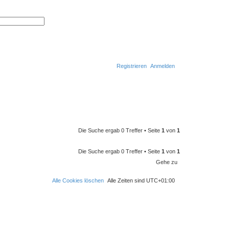
S
E
u
r
c
w
h
e
e
i
t
e
r
Registrieren
Anmelden
t
e
S
u
S
c
h
u
e
c
h
Die Suche ergab 0 Treffer • Seite
1
von
1
e
Die Suche ergab 0 Treffer • Seite
1
von
1
Gehe zu
Alle Cookies löschen
Alle Zeiten sind
UTC+01:00