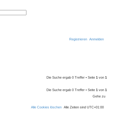
S
E
u
r
c
w
h
e
e
i
t
e
r
Registrieren
Anmelden
t
e
S
u
S
c
h
u
e
c
h
Die Suche ergab 0 Treffer • Seite
1
von
1
e
Die Suche ergab 0 Treffer • Seite
1
von
1
Gehe zu
Alle Cookies löschen
Alle Zeiten sind
UTC+01:00