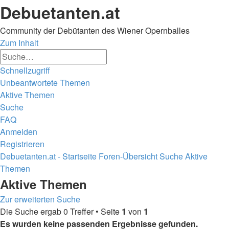
Debuetanten.at
Community der Debütanten des Wiener Opernballes
Zum Inhalt
Erweiterte
Suche
Suche
Schnellzugriff
Unbeantwortete Themen
Aktive Themen
Suche
FAQ
Anmelden
Registrieren
Debuetanten.at - Startseite
Foren-Übersicht
Suche
Aktive
Themen
Suche
Aktive Themen
Zur erweiterten Suche
Die Suche ergab 0 Treffer • Seite
1
von
1
Es wurden keine passenden Ergebnisse gefunden.