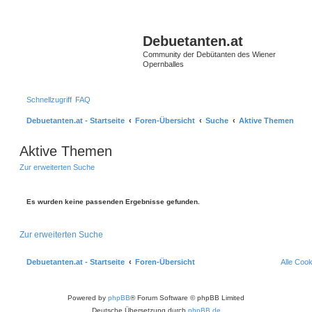
Debuetanten.at
Community der Debütanten des Wiener
Opernballes
Schnellzugriff
FAQ
Debuetanten.at - Startseite
Foren-Übersicht
Suche
Aktive Themen
Aktive Themen
Zur erweiterten Suche
Es wurden keine passenden Ergebnisse gefunden.
Zur erweiterten Suche
Debuetanten.at - Startseite
Foren-Übersicht
Alle Coo
Powered by
phpBB
® Forum Software © phpBB Limited
Deutsche Übersetzung durch
phpBB.de