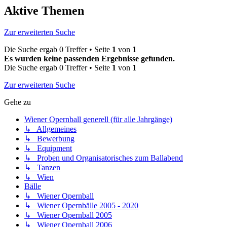
Aktive Themen
Zur erweiterten Suche
Die Suche ergab 0 Treffer • Seite
1
von
1
Es wurden keine passenden Ergebnisse gefunden.
Die Suche ergab 0 Treffer • Seite
1
von
1
Zur erweiterten Suche
Gehe zu
Wiener Opernball generell (für alle Jahrgänge)
↳ Allgemeines
↳ Bewerbung
↳ Equipment
↳ Proben und Organisatorisches zum Ballabend
↳ Tanzen
↳ Wien
Bälle
↳ Wiener Opernball
↳ Wiener Opernbälle 2005 - 2020
↳ Wiener Opernball 2005
↳ Wiener Opernball 2006