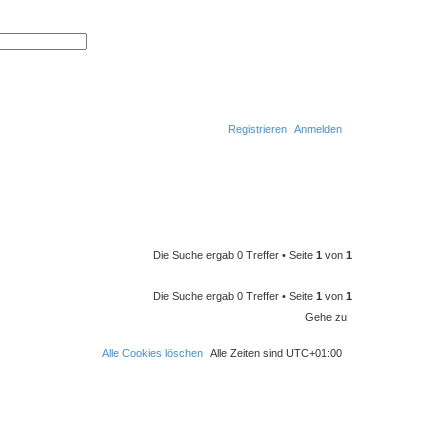
S
E
u
r
c
w
h
e
e
i
t
e
r
Registrieren
Anmelden
t
e
S
u
S
c
h
u
e
c
h
Die Suche ergab 0 Treffer • Seite
1
von
1
e
Die Suche ergab 0 Treffer • Seite
1
von
1
Gehe zu
Alle Cookies löschen
Alle Zeiten sind
UTC+01:00