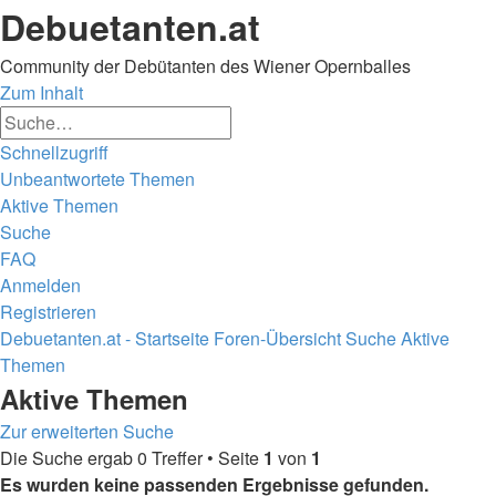
Debuetanten.at
Community der Debütanten des Wiener Opernballes
Zum Inhalt
Erweiterte
Suche
Suche
Schnellzugriff
Unbeantwortete Themen
Aktive Themen
Suche
FAQ
Anmelden
Registrieren
Debuetanten.at - Startseite
Foren-Übersicht
Suche
Aktive
Themen
Suche
Aktive Themen
Zur erweiterten Suche
Die Suche ergab 0 Treffer • Seite
1
von
1
Es wurden keine passenden Ergebnisse gefunden.