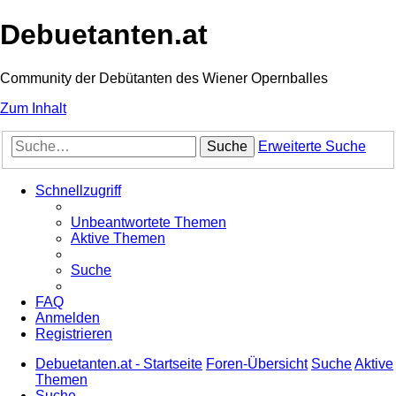
Debuetanten.at
Community der Debütanten des Wiener Opernballes
Zum Inhalt
Suche
Erweiterte Suche
Schnellzugriff
Unbeantwortete Themen
Aktive Themen
Suche
FAQ
Anmelden
Registrieren
Debuetanten.at - Startseite
Foren-Übersicht
Suche
Aktive
Themen
Suche