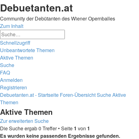
Debuetanten.at
Community der Debütanten des Wiener Opernballes
Zum Inhalt
Erweiterte
Suche
Suche
Schnellzugriff
Unbeantwortete Themen
Aktive Themen
Suche
FAQ
Anmelden
Registrieren
Debuetanten.at - Startseite
Foren-Übersicht
Suche
Aktive
Themen
Suche
Aktive Themen
Zur erweiterten Suche
Die Suche ergab 0 Treffer • Seite
1
von
1
Es wurden keine passenden Ergebnisse gefunden.