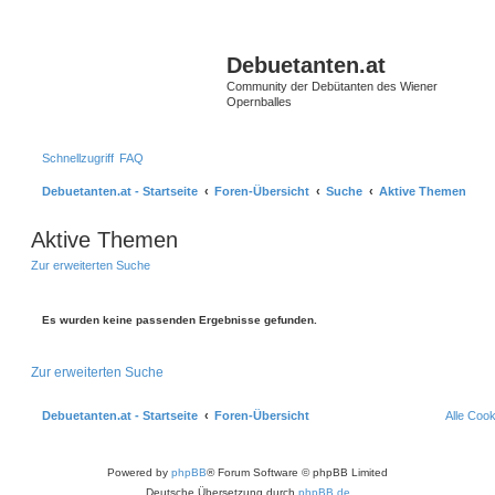
S
Debuetanten.at
Community der Debütanten des Wiener
Opernballes
Schnellzugriff
FAQ
Debuetanten.at - Startseite
Foren-Übersicht
Suche
Aktive Themen
Aktive Themen
Zur erweiterten Suche
Es wurden keine passenden Ergebnisse gefunden.
Zur erweiterten Suche
Debuetanten.at - Startseite
Foren-Übersicht
Alle Coo
Powered by
phpBB
® Forum Software © phpBB Limited
Deutsche Übersetzung durch
phpBB.de