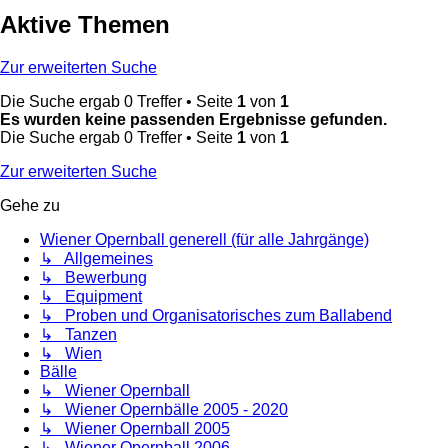
Aktive Themen
Zur erweiterten Suche
Die Suche ergab 0 Treffer • Seite
1
von
1
Es wurden keine passenden Ergebnisse gefunden.
Die Suche ergab 0 Treffer • Seite
1
von
1
Zur erweiterten Suche
Gehe zu
Wiener Opernball generell (für alle Jahrgänge)
↳ Allgemeines
↳ Bewerbung
↳ Equipment
↳ Proben und Organisatorisches zum Ballabend
↳ Tanzen
↳ Wien
Bälle
↳ Wiener Opernball
↳ Wiener Opernbälle 2005 - 2020
↳ Wiener Opernball 2005
↳ Wiener Opernball 2006