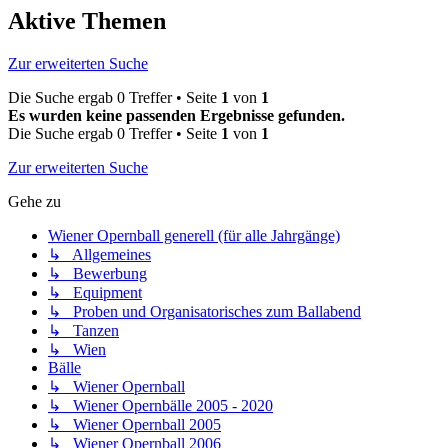
Aktive Themen
Zur erweiterten Suche
Die Suche ergab 0 Treffer • Seite
1
von
1
Es wurden keine passenden Ergebnisse gefunden.
Die Suche ergab 0 Treffer • Seite
1
von
1
Zur erweiterten Suche
Gehe zu
Wiener Opernball generell (für alle Jahrgänge)
↳ Allgemeines
↳ Bewerbung
↳ Equipment
↳ Proben und Organisatorisches zum Ballabend
↳ Tanzen
↳ Wien
Bälle
↳ Wiener Opernball
↳ Wiener Opernbälle 2005 - 2020
↳ Wiener Opernball 2005
↳ Wiener Opernball 2006