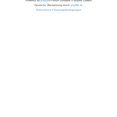
Powered by
phpBB
® Forum Software © phpBB Limited
Deutsche Übersetzung durch
phpBB.de
Datenschutz
|
Nutzungsbedingungen