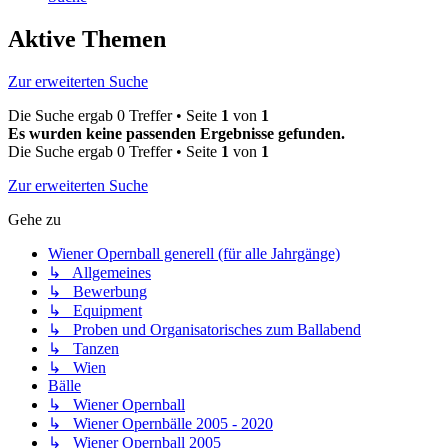
Aktive Themen
Zur erweiterten Suche
Die Suche ergab 0 Treffer • Seite
1
von
1
Es wurden keine passenden Ergebnisse gefunden.
Die Suche ergab 0 Treffer • Seite
1
von
1
Zur erweiterten Suche
Gehe zu
Wiener Opernball generell (für alle Jahrgänge)
↳ Allgemeines
↳ Bewerbung
↳ Equipment
↳ Proben und Organisatorisches zum Ballabend
↳ Tanzen
↳ Wien
Bälle
↳ Wiener Opernball
↳ Wiener Opernbälle 2005 - 2020
↳ Wiener Opernball 2005