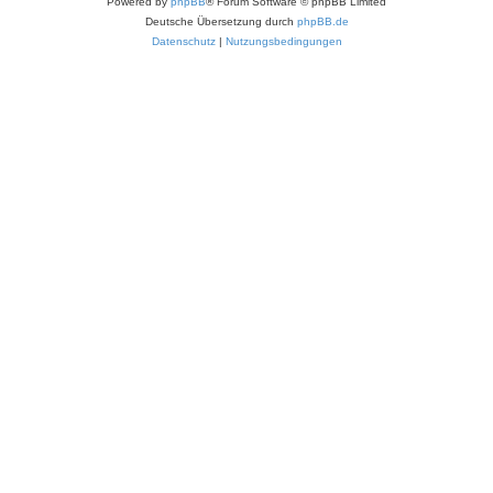
Powered by
phpBB
® Forum Software © phpBB Limited
Deutsche Übersetzung durch
phpBB.de
Datenschutz
|
Nutzungsbedingungen