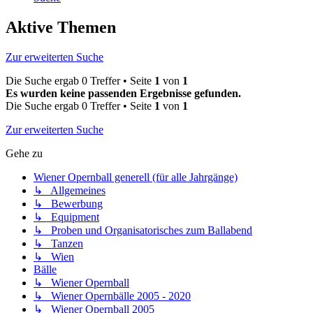
Aktive Themen
Zur erweiterten Suche
Die Suche ergab 0 Treffer • Seite
1
von
1
Es wurden keine passenden Ergebnisse gefunden.
Die Suche ergab 0 Treffer • Seite
1
von
1
Zur erweiterten Suche
Gehe zu
Wiener Opernball generell (für alle Jahrgänge)
↳ Allgemeines
↳ Bewerbung
↳ Equipment
↳ Proben und Organisatorisches zum Ballabend
↳ Tanzen
↳ Wien
Bälle
↳ Wiener Opernball
↳ Wiener Opernbälle 2005 - 2020
↳ Wiener Opernball 2005