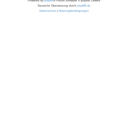
Powered by
phpBB
® Forum Software © phpBB Limited
Deutsche Übersetzung durch
phpBB.de
Datenschutz
|
Nutzungsbedingungen