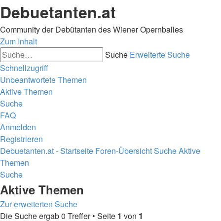
Debuetanten.at
Community der Debütanten des Wiener Opernballes
Zum Inhalt
Suche
Erweiterte Suche
Schnellzugriff
Unbeantwortete Themen
Aktive Themen
Suche
FAQ
Anmelden
Registrieren
Debuetanten.at - Startseite
Foren-Übersicht
Suche
Aktive
Themen
Suche
Aktive Themen
Zur erweiterten Suche
Die Suche ergab 0 Treffer • Seite
1
von
1