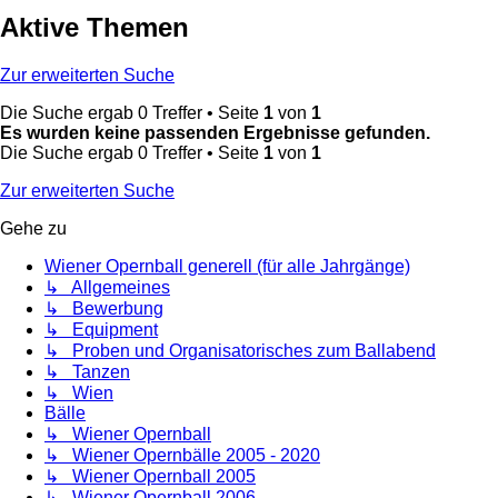
Aktive Themen
Zur erweiterten Suche
Die Suche ergab 0 Treffer • Seite
1
von
1
Es wurden keine passenden Ergebnisse gefunden.
Die Suche ergab 0 Treffer • Seite
1
von
1
Zur erweiterten Suche
Gehe zu
Wiener Opernball generell (für alle Jahrgänge)
↳ Allgemeines
↳ Bewerbung
↳ Equipment
↳ Proben und Organisatorisches zum Ballabend
↳ Tanzen
↳ Wien
Bälle
↳ Wiener Opernball
↳ Wiener Opernbälle 2005 - 2020
↳ Wiener Opernball 2005
↳ Wiener Opernball 2006