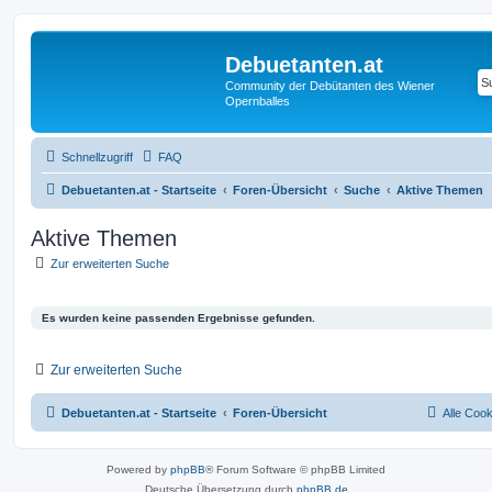
Debuetanten.at
Community der Debütanten des Wiener
Opernballes
Schnellzugriff
FAQ
Debuetanten.at - Startseite
Foren-Übersicht
Suche
Aktive Themen
Aktive Themen
Zur erweiterten Suche
Es wurden keine passenden Ergebnisse gefunden.
Zur erweiterten Suche
Debuetanten.at - Startseite
Foren-Übersicht
Alle Coo
Powered by
phpBB
® Forum Software © phpBB Limited
Deutsche Übersetzung durch
phpBB.de