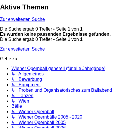
Aktive Themen
Zur erweiterten Suche
Die Suche ergab 0 Treffer • Seite
1
von
1
Es wurden keine passenden Ergebnisse gefunden.
Die Suche ergab 0 Treffer • Seite
1
von
1
Zur erweiterten Suche
Gehe zu
Wiener Opernball generell (für alle Jahrgänge)
↳ Allgemeines
↳ Bewerbung
↳ Equipment
↳ Proben und Organisatorisches zum Ballabend
↳ Tanzen
↳ Wien
Bälle
↳ Wiener Opernball
↳ Wiener Opernbälle 2005 - 2020
↳ Wiener Opernball 2005
↳ Wiener Opernball 2006