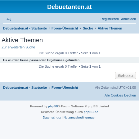
Debuetanten.at
FAQ
Registrieren
Anmelden
Debuetanten.at - Startseite
Foren-Übersicht
Suche
Aktive Themen
S
Aktive Themen
u
Zur erweiterten Suche
c
Die Suche ergab 0 Treffer • Seite
1
von
1
h
Es wurden keine passenden Ergebnisse gefunden.
e
Die Suche ergab 0 Treffer • Seite
1
von
1
Gehe zu
Debuetanten.at - Startseite
Foren-Übersicht
Alle Zeiten sind
UTC+01:00
Alle Cookies löschen
Powered by
phpBB
® Forum Software © phpBB Limited
Deutsche Übersetzung durch
phpBB.de
Datenschutz
|
Nutzungsbedingungen