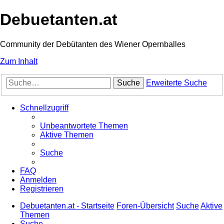
Debuetanten.at
Community der Debütanten des Wiener Opernballes
Zum Inhalt
Suche
Erweiterte Suche
Schnellzugriff
Unbeantwortete Themen
Aktive Themen
Suche
FAQ
Anmelden
Registrieren
Debuetanten.at - Startseite
Foren-Übersicht
Suche
Aktive
Themen
Suche