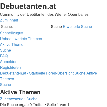
Debuetanten.at
Community der Debütanten des Wiener Opernballes
Zum Inhalt
Suche
Erweiterte Suche
Schnellzugriff
Unbeantwortete Themen
Aktive Themen
Suche
FAQ
Anmelden
Registrieren
Debuetanten.at - Startseite
Foren-Übersicht
Suche
Aktive
Themen
Suche
Aktive Themen
Zur erweiterten Suche
Die Suche ergab 0 Treffer • Seite
1
von
1