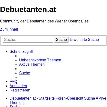
Debuetanten.at
Community der Debütanten des Wiener Opernballes
Zum Inhalt
Suche
Erweiterte Suche
Schnellzugriff
Unbeantwortete Themen
Aktive Themen
Suche
FAQ
Anmelden
Registrieren
Debuetanten.at - Startseite
Foren-Übersicht
Suche
Aktive
Themen
Suche