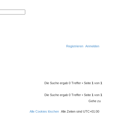
E
r
S
w
u
e
c
i
h
t
e
e
r
t
e
S
u
Registrieren
Anmelden
c
h
S
e
u
c
h
e
Die Suche ergab 0 Treffer • Seite
1
von
1
Die Suche ergab 0 Treffer • Seite
1
von
1
Gehe zu
Alle Cookies löschen
Alle Zeiten sind
UTC+01:00