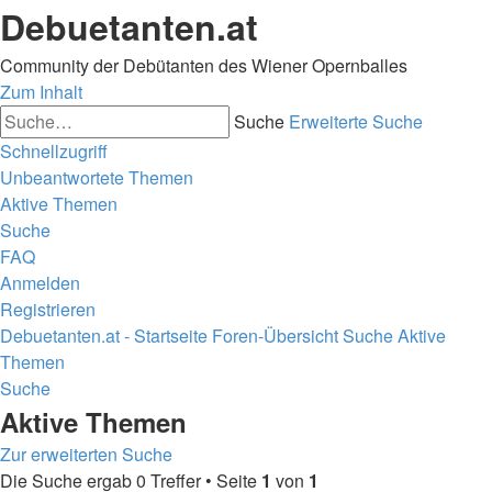
Debuetanten.at
Community der Debütanten des Wiener Opernballes
Zum Inhalt
Suche
Erweiterte Suche
Schnellzugriff
Unbeantwortete Themen
Aktive Themen
Suche
FAQ
Anmelden
Registrieren
Debuetanten.at - Startseite
Foren-Übersicht
Suche
Aktive
Themen
Suche
Aktive Themen
Zur erweiterten Suche
Die Suche ergab 0 Treffer • Seite
1
von
1