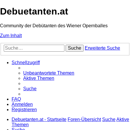
Debuetanten.at
Community der Debütanten des Wiener Opernballes
Zum Inhalt
Suche
Erweiterte Suche
Schnellzugriff
Unbeantwortete Themen
Aktive Themen
Suche
FAQ
Anmelden
Registrieren
Debuetanten.at - Startseite
Foren-Übersicht
Suche
Aktive
Themen
Suche