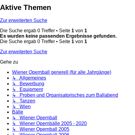
Aktive Themen
Zur erweiterten Suche
Die Suche ergab 0 Treffer • Seite
1
von
1
Es wurden keine passenden Ergebnisse gefunden.
Die Suche ergab 0 Treffer • Seite
1
von
1
Zur erweiterten Suche
Gehe zu
Wiener Opernball generell (für alle Jahrgänge)
↳ Allgemeines
↳ Bewerbung
↳ Equipment
↳ Proben und Organisatorisches zum Ballabend
↳ Tanzen
↳ Wien
Bälle
↳ Wiener Opernball
↳ Wiener Opernbälle 2005 - 2020
↳ Wiener Opernball 2005
↳ Wiener Opernball 2006