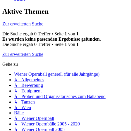
Aktive Themen
Zur erweiterten Suche
Die Suche ergab 0 Treffer • Seite
1
von
1
Es wurden keine passenden Ergebnisse gefunden.
Die Suche ergab 0 Treffer • Seite
1
von
1
Zur erweiterten Suche
Gehe zu
Wiener Opernball generell (für alle Jahrgänge)
↳ Allgemeines
↳ Bewerbung
↳ Equipment
↳ Proben und Organisatorisches zum Ballabend
↳ Tanzen
↳ Wien
Bälle
↳ Wiener Opernball
↳ Wiener Opernbälle 2005 - 2020
↳ Wiener Opernball 2005