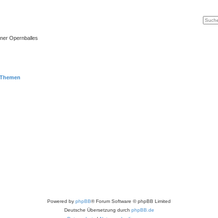
Suche
Erweit
ner Opernballes
 Themen
Powered by
phpBB
® Forum Software © phpBB Limited
Deutsche Übersetzung durch
phpBB.de