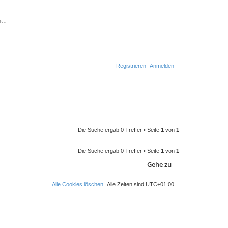
erte Suche
Registrieren
Anmelden
S
u
c
h
Die Suche ergab 0 Treffer • Seite
1
von
1
e
Die Suche ergab 0 Treffer • Seite
1
von
1
Gehe zu
Alle Cookies löschen
Alle Zeiten sind
UTC+01:00