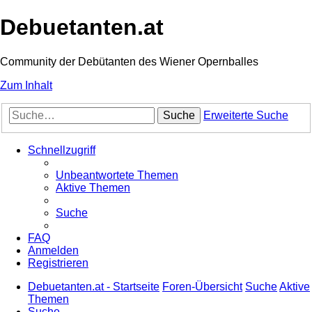
Debuetanten.at
Community der Debütanten des Wiener Opernballes
Zum Inhalt
Suche
Erweiterte Suche
Schnellzugriff
Unbeantwortete Themen
Aktive Themen
Suche
FAQ
Anmelden
Registrieren
Debuetanten.at - Startseite
Foren-Übersicht
Suche
Aktive
Themen
Suche