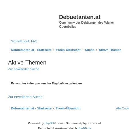
Debuetanten.at
Community der Debütanten des Wiener
Opernballes
Schnellzugriff
FAQ
Debuetanten.at - Startseite
Foren-Übersicht
Suche
Aktive Themen
Aktive Themen
Zur erweiterten Suche
Es wurden keine passenden Ergebnisse gefunden.
Zur erweiterten Suche
Debuetanten.at - Startseite
Foren-Übersicht
Alle Coo
Powered by
phpBB
® Forum Software © phpBB Limited
Deutsche Übersetzung durch
phpBB.de