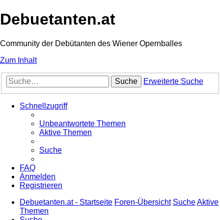
Debuetanten.at
Community der Debütanten des Wiener Opernballes
Zum Inhalt
Suche
Erweiterte Suche
Schnellzugriff
Unbeantwortete Themen
Aktive Themen
Suche
FAQ
Anmelden
Registrieren
Debuetanten.at - Startseite
Foren-Übersicht
Suche
Aktive
Themen
Suche