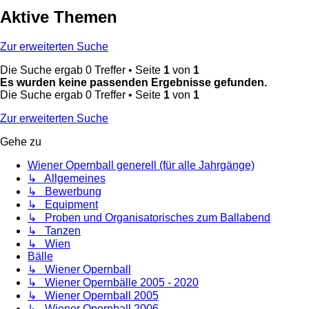
Aktive Themen
Zur erweiterten Suche
Die Suche ergab 0 Treffer • Seite
1
von
1
Es wurden keine passenden Ergebnisse gefunden.
Die Suche ergab 0 Treffer • Seite
1
von
1
Zur erweiterten Suche
Gehe zu
Wiener Opernball generell (für alle Jahrgänge)
↳ Allgemeines
↳ Bewerbung
↳ Equipment
↳ Proben und Organisatorisches zum Ballabend
↳ Tanzen
↳ Wien
Bälle
↳ Wiener Opernball
↳ Wiener Opernbälle 2005 - 2020
↳ Wiener Opernball 2005
↳ Wiener Opernball 2006